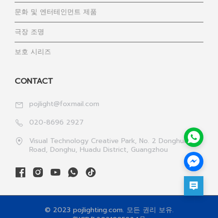
문화 및 엔터테인먼트 제품
극장 조명
보호 시리즈
CONTACT
pojlight@foxmail.com
020-8696 2927
Visual Technology Creative Park, No. 2 Donghua 1st
Road, Donghu, Huadu District, Guangzhou
© 2023 pojlighting.com. 모든 권리 보유.