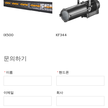
IX500
KF344
문의하기
*
이름
*
핸드폰
이메일
회사