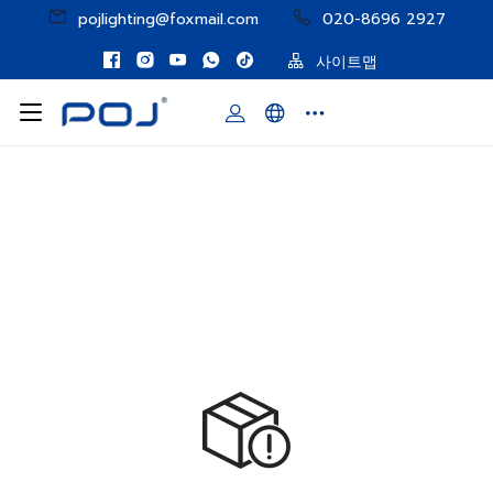
pojlighting@foxmail.com
020-8696 2927
사이트맵