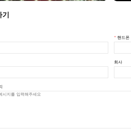
하기
*
핸드폰
회사
지