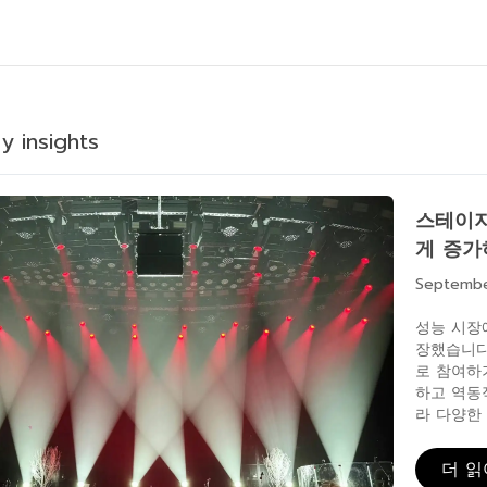
y insights
스테이지
게 증가
Septemb
성능 시장
장했습니다
로 참여하
하고 역동
라 다양한
더 