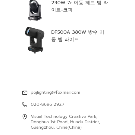
230W 7r 이동 헤드 빔 라
이트-코피
DF500A 380W 방수 이
동 빔 라이트
GET THE LATEST PRODUCTS AND
OFFERS
pojlighting@foxmail.com
020-8696 2927
Visual Technology Creative Park,
Donghua 1st Road, Huadu District,
Guangzhou, China(China)