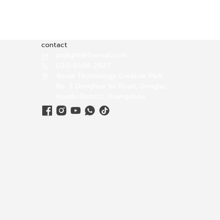
contact
pojlight@foxmail.com
020-8696 2927
Visual Technology Creative Park,
No. 2 Donghua 1st Road, Donghu,
Huadu District, Guangzhou